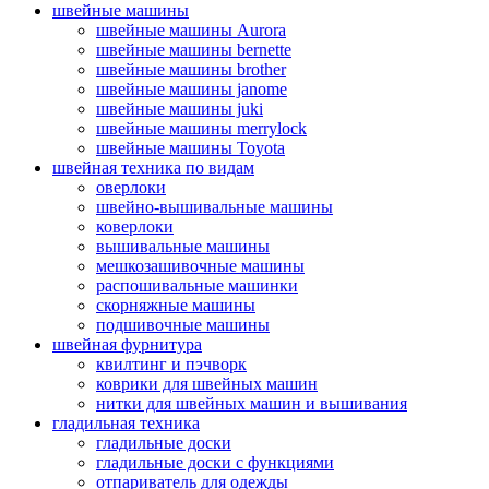
швейные машины
швейные машины Aurora
швейные машины bernette
швейные машины brother
швейные машины janome
швейные машины juki
швейные машины merrylock
швейные машины Toyota
швейная техника по видам
оверлоки
швейно-вышивальные машины
коверлоки
вышивальные машины
мешкозашивочные машины
распошивальные машинки
скорняжные машины
подшивочные машины
швейная фурнитура
квилтинг и пэчворк
коврики для швейных машин
нитки для швейных машин и вышивания
гладильная техника
гладильные доски
гладильные доски с функциями
отпариватель для одежды