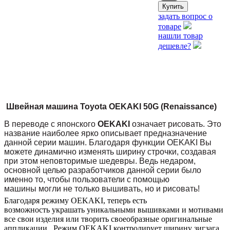
задать вопрос о
товаре
нашли товар
дешевле?
Швейная машина Toyota OEKAKI 50G (Renaissance)
В переводе с японского
OEKAKI
означает рисовать. Это
название наиболее ярко описывает предназначение
данной серии машин. Благодаря функции OEKAKI Вы
можете динамично изменять ширину строчки, создавая
при этом неповторимые шедевры. Ведь недаром,
основной целью разработчиков данной серии было
именно то, чтобы пользователи с помощью
машины могли не только вышивать, но и рисовать!
Благодаря режиму OEKAKI, теперь есть
возможность украшать уникальными вышивками и мотивами
все свои изделия или творить своеобразные оригинальные
аппликации. Режим OEKAKI контролирует ширину зигзага