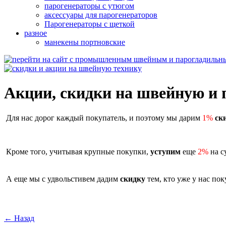
парогенераторы с утюгом
аксессуары для парогенераторов
Парогенераторы с щеткой
разное
манекены портновские
Акции, скидки на швейную и 
Для нас дорог каждый покупатель, и поэтому мы дарим
1%
ск
Кроме того, учитывая крупные покупки,
уступим
еще
2%
на с
А еще мы с удвольстивем дадим
скидку
тем, кто уже у нас по
← Назад