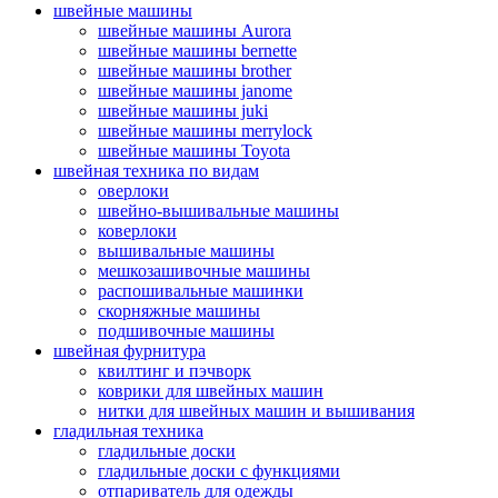
швейные машины
швейные машины Aurora
швейные машины bernette
швейные машины brother
швейные машины janome
швейные машины juki
швейные машины merrylock
швейные машины Toyota
швейная техника по видам
оверлоки
швейно-вышивальные машины
коверлоки
вышивальные машины
мешкозашивочные машины
распошивальные машинки
скорняжные машины
подшивочные машины
швейная фурнитура
квилтинг и пэчворк
коврики для швейных машин
нитки для швейных машин и вышивания
гладильная техника
гладильные доски
гладильные доски с функциями
отпариватель для одежды