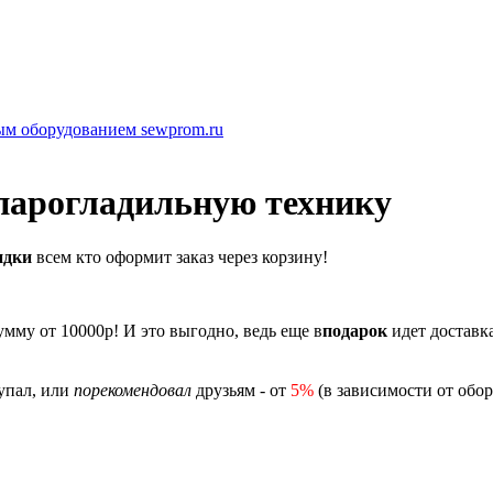
парогладильную технику
идки
всем кто оформит заказ через корзину!
умму от 10000р! И это выгодно, ведь еще в
подарок
идет доставк
купал, или
порекомендовал
друзьям - от
5%
(в зависимости от обо