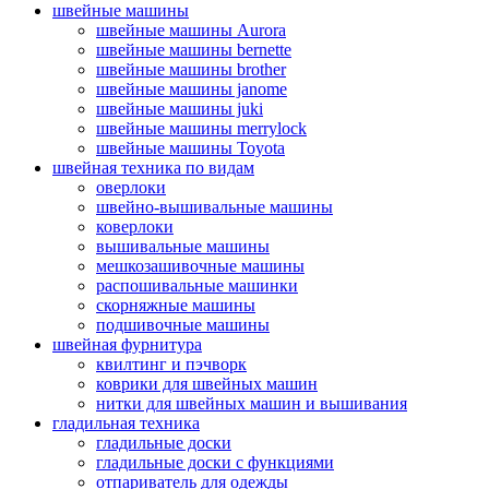
швейные машины
швейные машины Aurora
швейные машины bernette
швейные машины brother
швейные машины janome
швейные машины juki
швейные машины merrylock
швейные машины Toyota
швейная техника по видам
оверлоки
швейно-вышивальные машины
коверлоки
вышивальные машины
мешкозашивочные машины
распошивальные машинки
скорняжные машины
подшивочные машины
швейная фурнитура
квилтинг и пэчворк
коврики для швейных машин
нитки для швейных машин и вышивания
гладильная техника
гладильные доски
гладильные доски с функциями
отпариватель для одежды