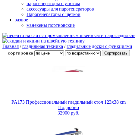
парогенераторы с утюгом
аксессуары для парогенераторов
Парогенераторы с щеткой
разное
манекены портновские
Главная
/
гладильная техника
/
гладильные доски с функциями
сортировка
PA173 Профессиональный гладильный стол 123x38 cm
Подробно
32900
руб.