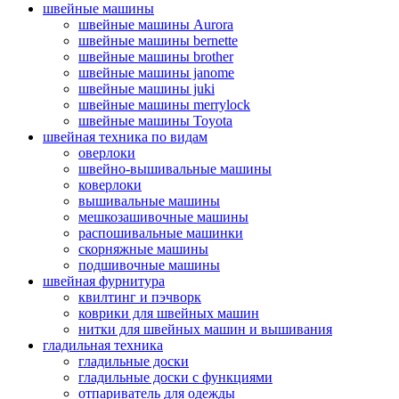
швейные машины
швейные машины Aurora
швейные машины bernette
швейные машины brother
швейные машины janome
швейные машины juki
швейные машины merrylock
швейные машины Toyota
швейная техника по видам
оверлоки
швейно-вышивальные машины
коверлоки
вышивальные машины
мешкозашивочные машины
распошивальные машинки
скорняжные машины
подшивочные машины
швейная фурнитура
квилтинг и пэчворк
коврики для швейных машин
нитки для швейных машин и вышивания
гладильная техника
гладильные доски
гладильные доски с функциями
отпариватель для одежды