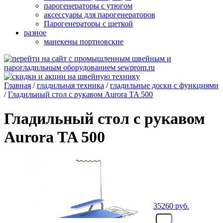
парогенераторы с утюгом
аксессуары для парогенераторов
Парогенераторы с щеткой
разное
манекены портновские
Главная
/
гладильная техника
/
гладильные доски с функциями
/
Гладильный стол с рукавом Aurora TA 500
Гладильный стол с рукавом
Aurora TA 500
35260
руб.
- шт.