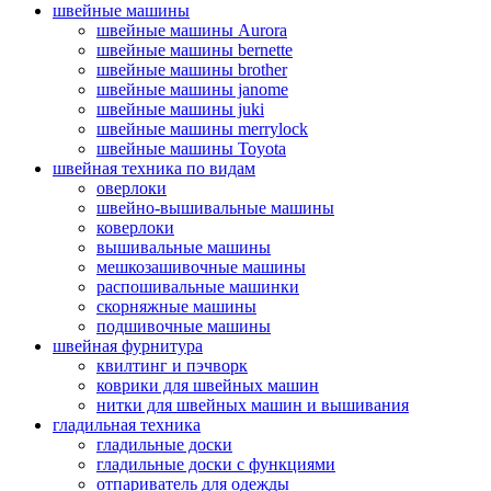
швейные машины
швейные машины Aurora
швейные машины bernette
швейные машины brother
швейные машины janome
швейные машины juki
швейные машины merrylock
швейные машины Toyota
швейная техника по видам
оверлоки
швейно-вышивальные машины
коверлоки
вышивальные машины
мешкозашивочные машины
распошивальные машинки
скорняжные машины
подшивочные машины
швейная фурнитура
квилтинг и пэчворк
коврики для швейных машин
нитки для швейных машин и вышивания
гладильная техника
гладильные доски
гладильные доски с функциями
отпариватель для одежды