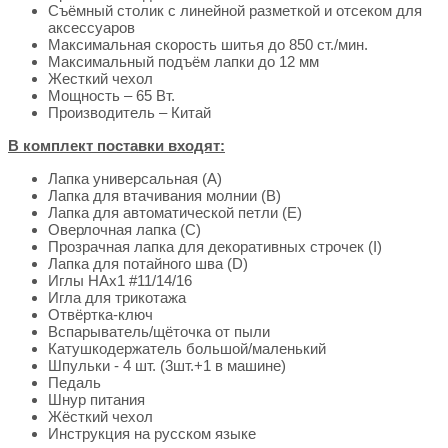
Съёмный столик с линейной разметкой и отсеком для
аксессуаров
Максимальная скорость шитья до 850 ст./мин.
Максимальный подъём лапки до 12 мм
Жесткий чехол
Мощность – 65 Вт.
Производитель – Китай
В комплект поставки входят:
Лапка универсальная (А)
Лапка для втачивания молнии (В)
Лапка для автоматической петли (Е)
Оверлочная лапка (С)
Прозрачная лапка для декоративных строчек (I)
Лапка для потайного шва (D)
Иглы HАx1 #11/14/16
Игла для трикотажа
Отвёртка-ключ
Вспарыватель/щёточка от пыли
Катушкодержатель большой/маленький
Шпульки - 4 шт. (3шт.+1 в машине)
Педаль
Шнур питания
Жёсткий чехол
Инструкция на русском языке