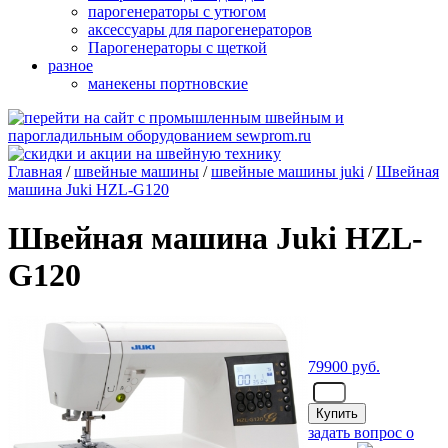
парогенераторы с утюгом
аксессуары для парогенераторов
Парогенераторы с щеткой
разное
манекены портновские
Главная
/
швейные машины
/
швейные машины juki
/
Швейная
машина Juki HZL-G120
Швейная машина Juki HZL-
G120
79900
руб.
- шт.
задать вопрос о