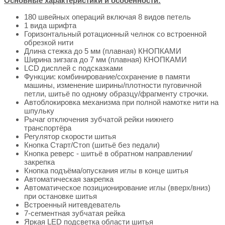
Основные характеристики и особенности:
180 швейных операций включая 8 видов петель
1 вида шрифта
Горизонтальный ротационный челнок со встроенной
обрезкой нити
Длина стежка до 5 мм (плавная) КНОПКАМИ
Ширина зигзага до 7 мм (плавная) КНОПКАМИ
LCD дисплей с подсказками
Функции: комбинирование/сохранение в памяти
машины, изменение ширины/плотности пуговичной
петли, шитьё по одному образцу/фрагменту строчки.
Автоблокировка механизма при полной намотке нити на
шпульку
Рычаг отключения зубчатой рейки нижнего
транспортёра
Регулятор скорости шитья
Кнопка Старт/Стоп (шитьё без педали)
Кнопка реверс - шитьё в обратном направлении/
закрепка
Кнопка подъёма/опускания иглы в конце шитья
Автоматическая закрепка
Автоматическое позиционирование иглы (вверх/вниз)
при остановке шитья
Встроенный нитевдеватель
7-сегментная зубчатая рейка
Яркая LED подсветка области шитья