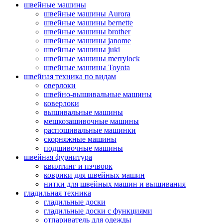
швейные машины
швейные машины Aurora
швейные машины bernette
швейные машины brother
швейные машины janome
швейные машины juki
швейные машины merrylock
швейные машины Toyota
швейная техника по видам
оверлоки
швейно-вышивальные машины
коверлоки
вышивальные машины
мешкозашивочные машины
распошивальные машинки
скорняжные машины
подшивочные машины
швейная фурнитура
квилтинг и пэчворк
коврики для швейных машин
нитки для швейных машин и вышивания
гладильная техника
гладильные доски
гладильные доски с функциями
отпариватель для одежды