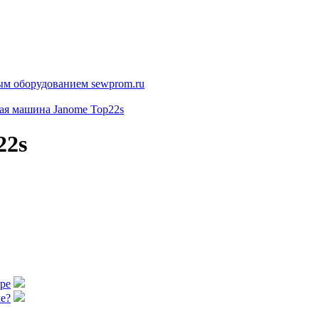
я машина Janome Top22s
22s
аре
е?