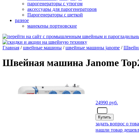
парогенераторы с утюгом
аксессуары для парогенераторов
Парогенераторы с щеткой
разное
манекены портновские
Главная
/
швейные машины
/
швейные машины janome
/
Швейна
Швейная машина Janome Top
24990
руб.
- шт.
задать вопрос о тов
нашли товар дешевл