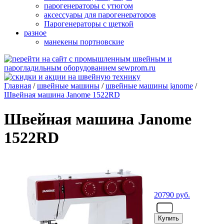
парогенераторы с утюгом
аксессуары для парогенераторов
Парогенераторы с щеткой
разное
манекены портновские
Главная
/
швейные машины
/
швейные машины janome
/
Швейная машина Janome 1522RD
Швейная машина Janome
1522RD
20790
руб.
- шт.