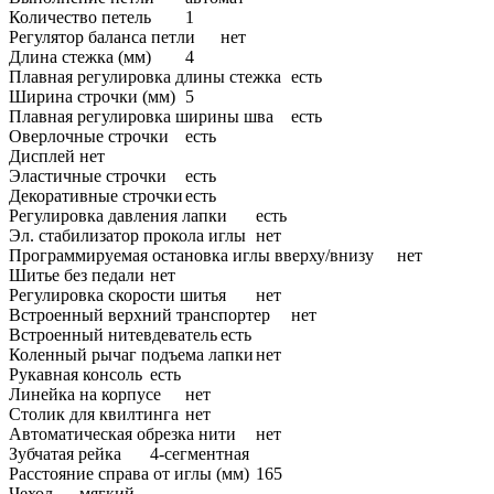
Количество петель
1
Регулятор баланса петли
нет
Длина стежка (мм)
4
Плавная регулировка длины стежка
есть
Ширина строчки (мм)
5
Плавная регулировка ширины шва
есть
Оверлочные строчки
есть
Дисплей
нет
Эластичные строчки
есть
Декоративные строчки
есть
Регулировка давления лапки
есть
Эл. стабилизатор прокола иглы
нет
Программируемая остановка иглы вверху/внизу
нет
Шитье без педали
нет
Регулировка скорости шитья
нет
Встроенный верхний транспортер
нет
Встроенный нитевдеватель
есть
Коленный рычаг подъема лапки
нет
Рукавная консоль
есть
Линейка на корпусе
нет
Столик для квилтинга
нет
Автоматическая обрезка нити
нет
Зубчатая рейка
4-сегментная
Расстояние справа от иглы (мм)
165
Чехол
мягкий