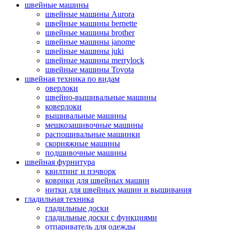
швейные машины
швейные машины Aurora
швейные машины bernette
швейные машины brother
швейные машины janome
швейные машины juki
швейные машины merrylock
швейные машины Toyota
швейная техника по видам
оверлоки
швейно-вышивальные машины
коверлоки
вышивальные машины
мешкозашивочные машины
распошивальные машинки
скорняжные машины
подшивочные машины
швейная фурнитура
квилтинг и пэчворк
коврики для швейных машин
нитки для швейных машин и вышивания
гладильная техника
гладильные доски
гладильные доски с функциями
отпариватель для одежды