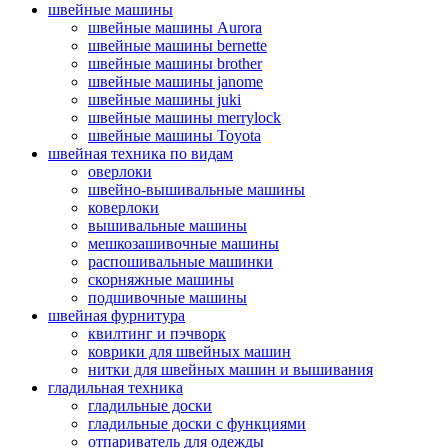
швейные машины
швейные машины Aurora
швейные машины bernette
швейные машины brother
швейные машины janome
швейные машины juki
швейные машины merrylock
швейные машины Toyota
швейная техника по видам
оверлоки
швейно-вышивальные машины
коверлоки
вышивальные машины
мешкозашивочные машины
распошивальные машинки
скорняжные машины
подшивочные машины
швейная фурнитура
квилтинг и пэчворк
коврики для швейных машин
нитки для швейных машин и вышивания
гладильная техника
гладильные доски
гладильные доски с функциями
отпариватель для одежды