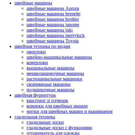
швейные машины
швейные машины Aurora
швейные машины bernette
швейные машины brother
швейные машины janome
швейные машины juki
швейные машины merrylock
швейные машины Toyota
швейная техника по видам
оверлоки
швейно-вышивальные машины
коверлоки
вышивальные машины
мешкозашивочные машины
распошивальные машинки
скорняжные машины
подшивочные машины
швейная фурнитура
квилтинг и пэчворк
коврики для швейных машин
нитки для швейных машин и вышивания
гладильная техника
гладильные доски
гладильные доски с функциями
отпариватель для одежды