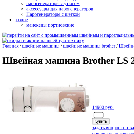
парогенераторы с утюгом
аксессуары для парогенераторов
Парогенераторы с щеткой
разное
манекены портновские
Главная
/
швейные машины
/
швейные машины brother
/
Швейна
Швейная машина Brother LS 2
14900
руб.
- шт.
задать вопрос о тов
нашли товар дешевл