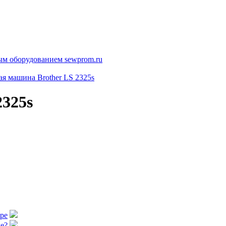
я машина Brother LS 2325s
325s
аре
е?