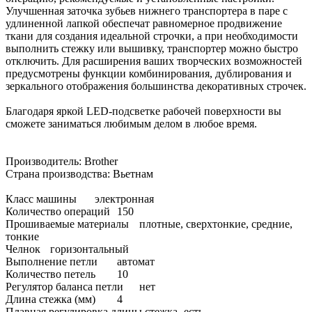
Улучшенная заточка зубьев нижнего транспортера в паре с
удлиненной лапкой обеспечат равномерное продвижение
ткани для создания идеальной строчки, а при необходимости
выполнить стежку или вышивку, транспортер можно быстро
отключить. Для расширения ваших творческих возможностей
предусмотрены функции комбинирования, дублирования и
зеркального отображения большинства декоративных строчек.
Благодаря яркой LED-подсветке рабочей поверхности вы
сможете заниматься любимым делом в любое время.
Производитель: Brother
Страна производства: Вьетнам
Класс машины
электронная
Количество операций
150
Прошиваемые материалы
плотные, сверхтонкие, средние,
тонкие
Челнок
горизонтальный
Выполнение петли
автомат
Количество петель
10
Регулятор баланса петли
нет
Длина стежка (мм)
4
Плавная регулировка длины стежка
есть