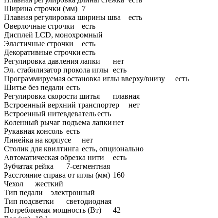
Ширина строчки (мм)
7
Плавная регулировка ширины шва
есть
Оверлочные строчки
есть
Дисплей
LCD, монохромный
Эластичные строчки
есть
Декоративные строчки
есть
Регулировка давления лапки
нет
Эл. стабилизатор прокола иглы
есть
Программируемая остановка иглы вверху/внизу
есть
Шитье без педали
есть
Регулировка скорости шитья
плавная
Встроенный верхний транспортер
нет
Встроенный нитевдеватель
есть
Коленный рычаг подъема лапки
нет
Рукавная консоль
есть
Линейка на корпусе
нет
Столик для квилтинга
есть, опционально
Автоматическая обрезка нити
есть
Зубчатая рейка
7-сегментная
Расстояние справа от иглы (мм)
160
Чехол
жесткий
Тип педали
электронный
Тип подсветки
светодиодная
Потребляемая мощность (Вт)
42