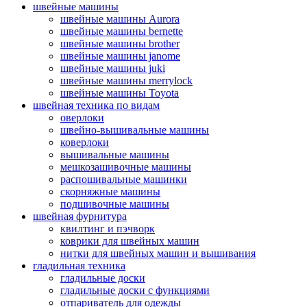
швейные машины
швейные машины Aurora
швейные машины bernette
швейные машины brother
швейные машины janome
швейные машины juki
швейные машины merrylock
швейные машины Toyota
швейная техника по видам
оверлоки
швейно-вышивальные машины
коверлоки
вышивальные машины
мешкозашивочные машины
распошивальные машинки
скорняжные машины
подшивочные машины
швейная фурнитура
квилтинг и пэчворк
коврики для швейных машин
нитки для швейных машин и вышивания
гладильная техника
гладильные доски
гладильные доски с функциями
отпариватель для одежды