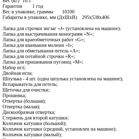
Вес (кг)
10.1
Гарантия
1 год
Вес в упаковке, граммы
10100
Габариты в упаковке, мм (ДхШхВ)
295x538x406
Лапка для строчки зигзаг «J» (установлена на машине);
Лапка для выстрачивания монограмм «N»;
Лапка для краеобметочных работ «G»;
Лапка для вшивания молнии «I»;
Лапка для обметывания петель «A»;
Лапка для потайной строчки «R»;
Лапка для пришивания пуговиц «M»;
Набор игл;
Двойная игла;
Шпулька - 4 шт. (одна шпулька установлена на машине);
Вспарыватель для петель;
Щеточка для очистки;
Прошивка;
Отвертка (большая);
Отвертка (малая);
Дискообразная отвертка;
Стержень для второй катушки;
Колпачок катушки (большой);
Колпачок катушки (средний, установлен на машине);
Колпачок катушки (малый);