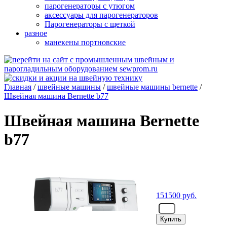
парогенераторы с утюгом
аксессуары для парогенераторов
Парогенераторы с щеткой
разное
манекены портновские
Главная
/
швейные машины
/
швейные машины bernette
/
Швейная машина Bernette b77
Швейная машина Bernette
b77
151500
руб.
- шт.