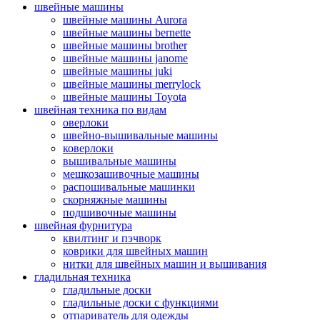
швейные машины
швейные машины Aurora
швейные машины bernette
швейные машины brother
швейные машины janome
швейные машины juki
швейные машины merrylock
швейные машины Toyota
швейная техника по видам
оверлоки
швейно-вышивальные машины
коверлоки
вышивальные машины
мешкозашивочные машины
распошивальные машинки
скорняжные машины
подшивочные машины
швейная фурнитура
квилтинг и пэчворк
коврики для швейных машин
нитки для швейных машин и вышивания
гладильная техника
гладильные доски
гладильные доски с функциями
отпариватель для одежды