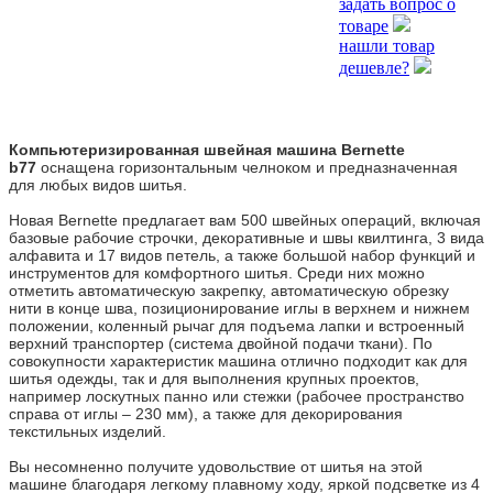
задать вопрос о
товаре
нашли товар
дешевле?
Компьютеризированная швейная машина Bernette
b77
оснащена горизонтальным челноком и предназначенная
для любых видов шитья.
Новая Bernette предлагает вам 500 швейных операций, включая
базовые рабочие строчки, декоративные и швы квилтинга, 3 вида
алфавита и 17 видов петель, а также большой набор функций и
инструментов для комфортного шитья. Среди них можно
отметить автоматическую закрепку, автоматическую обрезку
нити в конце шва, позиционирование иглы в верхнем и нижнем
положении, коленный рычаг для подъема лапки и встроенный
верхний транспортер (система двойной подачи ткани). По
совокупности характеристик машина отлично подходит как для
шитья одежды, так и для выполнения крупных проектов,
например лоскутных панно или стежки (рабочее пространство
справа от иглы – 230 мм), а также для декорирования
текстильных изделий.
Вы несомненно получите удовольствие от шитья на этой
машине благодаря легкому плавному ходу, яркой подсветке из 4