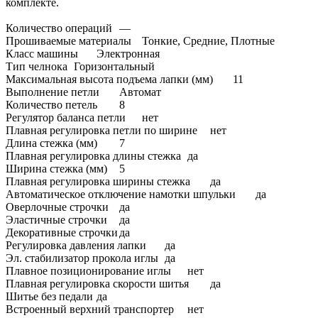
комплекте.
Количество операций
—
Прошиваемые материалы
Тонкие, Средние, Плотные
Класс машины
Электронная
Тип челнока
Горизонтальный
Максимальная высота подъема лапки (мм)
11
Выполнение петли
Автомат
Количество петель
8
Регулятор баланса петли
нет
Плавная регулировка петли по ширине
нет
Длина стежка (мм)
7
Плавная регулировка длины стежка
да
Ширина стежка (мм)
5
Плавная регулировка ширины стежка
да
Автоматическое отключение намотки шпульки
да
Оверлочные строчки
да
Эластичные строчки
да
Декоративные строчки
да
Регулировка давления лапки
да
Эл. стабилизатор прокола иглы
да
Плавное позиционирование иглы
нет
Плавная регулировка скорости шитья
да
Шитье без педали
да
Встроенный верхний транспортер
нет