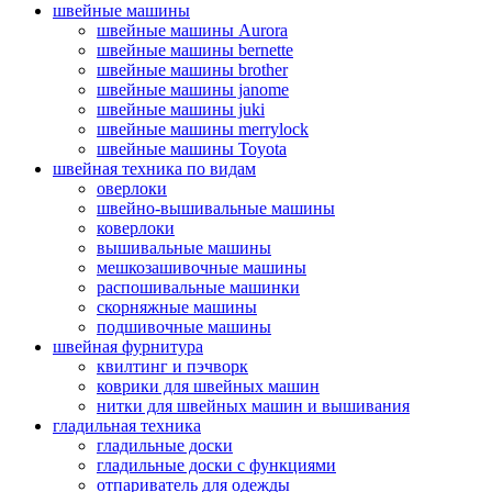
швейные машины
швейные машины Aurora
швейные машины bernette
швейные машины brother
швейные машины janome
швейные машины juki
швейные машины merrylock
швейные машины Toyota
швейная техника по видам
оверлоки
швейно-вышивальные машины
коверлоки
вышивальные машины
мешкозашивочные машины
распошивальные машинки
скорняжные машины
подшивочные машины
швейная фурнитура
квилтинг и пэчворк
коврики для швейных машин
нитки для швейных машин и вышивания
гладильная техника
гладильные доски
гладильные доски с функциями
отпариватель для одежды