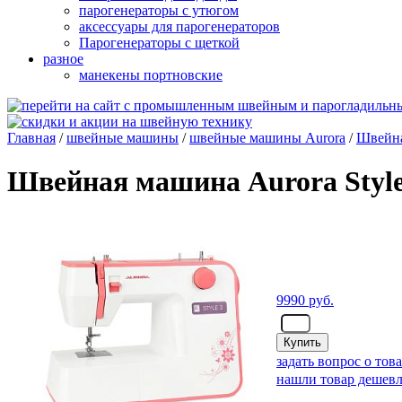
парогенераторы с утюгом
аксессуары для парогенераторов
Парогенераторы с щеткой
разное
манекены портновские
Главная
/
швейные машины
/
швейные машины Aurora
/
Швейна
Швейная машина Aurora Style
9990
руб.
- шт.
задать вопрос о тов
нашли товар дешевл