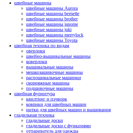
швейные машины
швейные машины Aurora
швейные машины bernette
швейные машины brother
швейные машины janome
швейные машины juki
швейные машины merrylock
швейные машины Toyota
швейная техника по видам
оверлоки
швейно-вышивальные машины
коверлоки
вышивальные машины
мешкозашивочные машины
распошивальные машинки
скорняжные машины
подшивочные машины
швейная фурнитура
квилтинг и пэчворк
коврики для швейных машин
нитки для швейных машин и вышивания
гладильная техника
гладильные доски
гладильные доски с функциями
отпариватель для одежды