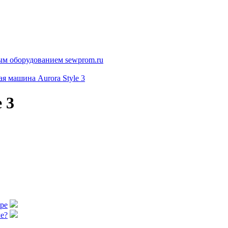
я машина Aurora Style 3
 3
аре
е?