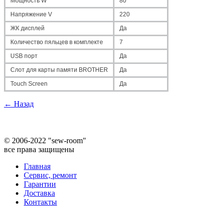
Мощность W
80
Напряжение V
220
ЖК дисплей
Да
Количество пяльцев в комплекте
7
USB порт
Да
Слот для карты памяти BROTHER
Да
Touch Screen
Да
← Назад
©
2006-2022 "sew-room"
все права защищены
Главная
Сервис, ремонт
Гарантии
Доставка
Контакты