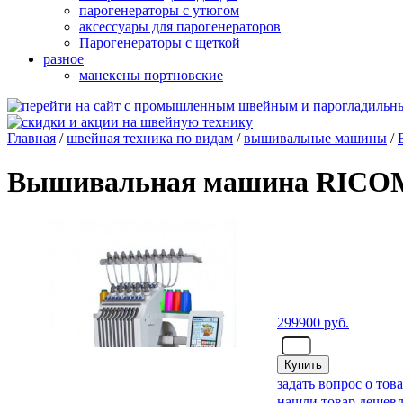
парогенераторы с утюгом
аксессуары для парогенераторов
Парогенераторы с щеткой
разное
манекены портновские
Главная
/
швейная техника по видам
/
вышивальные машины
/
Вышивальная машина RICO
299900
руб.
- шт.
задать вопрос о тов
нашли товар дешевл