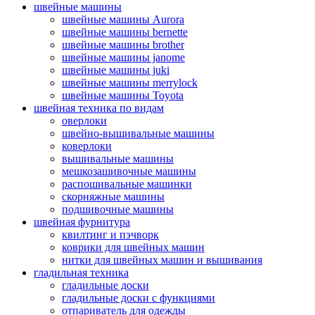
швейные машины
швейные машины Aurora
швейные машины bernette
швейные машины brother
швейные машины janome
швейные машины juki
швейные машины merrylock
швейные машины Toyota
швейная техника по видам
оверлоки
швейно-вышивальные машины
коверлоки
вышивальные машины
мешкозашивочные машины
распошивальные машинки
скорняжные машины
подшивочные машины
швейная фурнитура
квилтинг и пэчворк
коврики для швейных машин
нитки для швейных машин и вышивания
гладильная техника
гладильные доски
гладильные доски с функциями
отпариватель для одежды