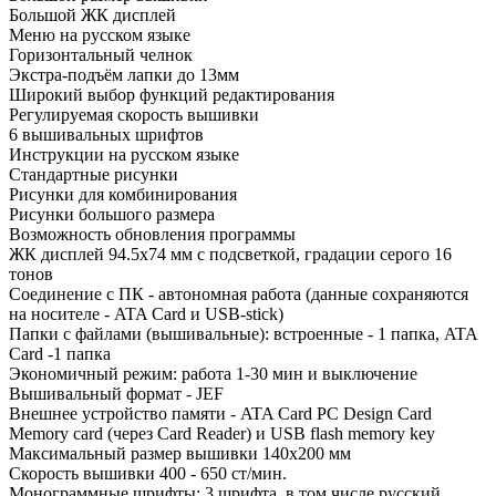
Большой ЖК дисплей
Меню на русском языке
Горизонтальный челнок
Экстра-подъём лапки до 13мм
Широкий выбор функций редактирования
Регулируемая скорость вышивки
6 вышивальных шрифтов
Инструкции на русском языке
Стандартные рисунки
Рисунки для комбинирования
Рисунки большого размера
Возможность обновления программы
ЖК дисплей 94.5x74 мм с подсветкой, градации серого 16
тонов
Соединение с ПК - автономная работа (данные сохраняются
на носителе - ATA Card и USB-stick)
Папки с файлами (вышивальные): встроенные - 1 папка, ATA
Card -1 папка
Экономичный режим: работа 1-30 мин и выключение
Вышивальный формат - JEF
Внешнее устройство памяти - ATA Card PC Design Card
Memory card (через Card Reader) и USB flash memory key
Максимальный размер вышивки 140x200 мм
Скорость вышивки 400 - 650 ст/мин.
Монограммные шрифты: 3 шрифта, в том числе русский