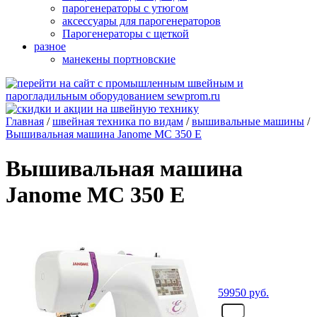
парогенераторы с утюгом
аксессуары для парогенераторов
Парогенераторы с щеткой
разное
манекены портновские
Главная
/
швейная техника по видам
/
вышивальные машины
/
Вышивальная машина Janome MC 350 E
Вышивальная машина
Janome MC 350 E
59950
руб.
- шт.