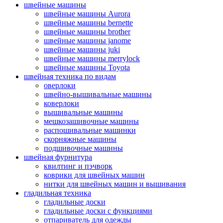
швейные машины
швейные машины Aurora
швейные машины bernette
швейные машины brother
швейные машины janome
швейные машины juki
швейные машины merrylock
швейные машины Toyota
швейная техника по видам
оверлоки
швейно-вышивальные машины
коверлоки
вышивальные машины
мешкозашивочные машины
распошивальные машинки
скорняжные машины
подшивочные машины
швейная фурнитура
квилтинг и пэчворк
коврики для швейных машин
нитки для швейных машин и вышивания
гладильная техника
гладильные доски
гладильные доски с функциями
отпариватель для одежды