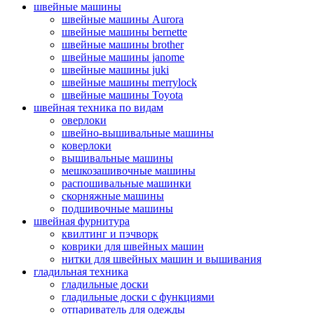
швейные машины
швейные машины Aurora
швейные машины bernette
швейные машины brother
швейные машины janome
швейные машины juki
швейные машины merrylock
швейные машины Toyota
швейная техника по видам
оверлоки
швейно-вышивальные машины
коверлоки
вышивальные машины
мешкозашивочные машины
распошивальные машинки
скорняжные машины
подшивочные машины
швейная фурнитура
квилтинг и пэчворк
коврики для швейных машин
нитки для швейных машин и вышивания
гладильная техника
гладильные доски
гладильные доски с функциями
отпариватель для одежды