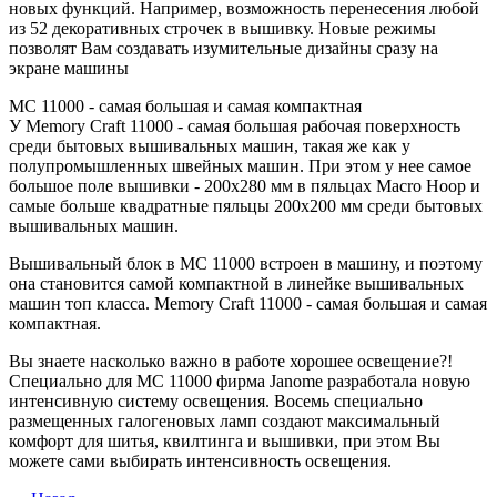
новых функций. Например, возможность перенесения любой
из 52 декоративных строчек в вышивку. Новые режимы
позволят Вам создавать изумительные дизайны сразу на
экране машины
МС 11000 - самая большая и самая компактная
У Мemory Сraft 11000 - самая большая рабочая поверхность
среди бытовых вышивальных машин, такая же как у
полупромышленных швейных машин. При этом у нее самое
большое поле вышивки - 200х280 мм в пяльцах Macro Hoop и
самые больше квадратные пяльцы 200х200 мм среди бытовых
вышивальных машин.
Вышивальный блок в МС 11000 встроен в машину, и поэтому
она становится самой компактной в линейке вышивальных
машин топ класса. Мemory Сraft 11000 - самая большая и самая
компактная.
Вы знаете насколько важно в работе хорошее освещение?!
Специально для МС 11000 фирма Janome разработала новую
интенсивную систему освещения. Восемь специально
размещенных галогеновых ламп создают максимальный
комфорт для шитья, квилтинга и вышивки, при этом Вы
можете сами выбирать интенсивность освещения.