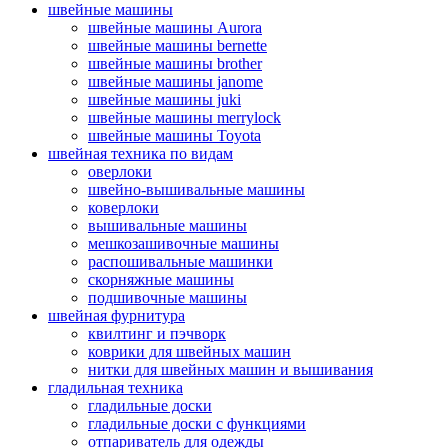
швейные машины
швейные машины Aurora
швейные машины bernette
швейные машины brother
швейные машины janome
швейные машины juki
швейные машины merrylock
швейные машины Toyota
швейная техника по видам
оверлоки
швейно-вышивальные машины
коверлоки
вышивальные машины
мешкозашивочные машины
распошивальные машинки
скорняжные машины
подшивочные машины
швейная фурнитура
квилтинг и пэчворк
коврики для швейных машин
нитки для швейных машин и вышивания
гладильная техника
гладильные доски
гладильные доски с функциями
отпариватель для одежды