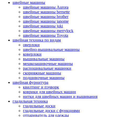
швейные машины
швейные машины Aurora
швейные машины bernette
швейные машины brother
швейные машины janome
швейные машины juki
швейные машины merrylock
швейные машины Toyota
швейная техника по видам
оверлоки
швейно-вышивальные машины
коверлоки
вышивальные машины
мешкозашивочные машины
распошивальные машинки
скорняжные машины
подшивочные машины
швейная фурнитура
квилтинг и пэчворк
коврики для швейных машин
нитки для швейных машин и вышивания
гладильная техника
гладильные доски
гладильные доски с функциями
отпариватель для одежды