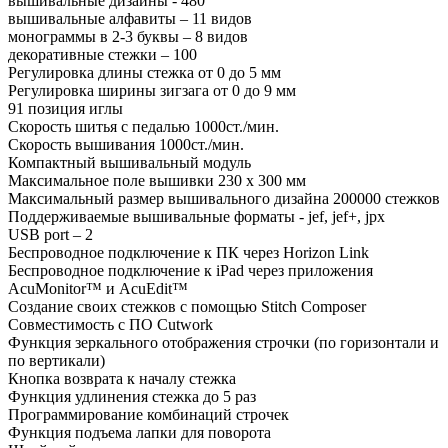
вышивальные дизайны - 480
вышивальные алфавиты – 11 видов
монограммы в 2-3 буквы – 8 видов
декоративные стежки – 100
Регулировка длины стежка от 0 до 5 мм
Регулировка ширины зигзага от 0 до 9 мм
91 позиция иглы
Скорость шитья с педалью 1000ст./мин.
Скорость вышивания 1000ст./мин.
Компактный вышивальный модуль
Максимальное поле вышивки 230 x 300 мм
Максимальный размер вышивального дизайна 200000 стежков
Поддерживаемые вышивальные форматы - jef, jef+, jpx
USB port – 2
Беспроводное подключение к ПК через Horizon Link
Беспроводное подключение к iPad через приложения
AcuMonitor™ и AcuEdit™
Создание своих стежков с помощью Stitch Composer
Совместимость с ПО Cutwork
Функция зеркального отображения строчки (по горизонтали и
по вертикали)
Кнопка возврата к началу стежка
Функция удлинения стежка до 5 раз
Программирование комбинаций строчек
Функция подъема лапки для поворота