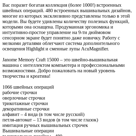
Вас поразит богатая коллекция (более 1000!) встроенных
швейных операций. 480 встроенных вышивальных дизайнов,
многие из которых эксклюзивно представлены только в этой
модели. Вы будете удивлены количеству полезных функций,
которыми она оснащена. Продуманная эргономика и
интуитивно-простое управление на 9-ти дюймовом
сенсорном экране будет понятно даже новичку. Работу с
мелкими деталями облегчают система дополнительного
освещения Highlight и сменные лупы AcuMagnifier.
Janome Memory Craft 15000 – это швейно-вышивальная
машина с интеллектом компьютера и профессиональными
возможностями. Добро пожаловать на новый уровень
творчества и креатива!
1066 швейных операций
рабочие строчки
оверлочные строчки
трикотажные строчки
декоративные строчки
алфавит – 4 вида (в том числе русский)
петля-автомат – 13 видов (в том числе глазок)
имитация ручных вышивальных строчек
Вышивальные операции