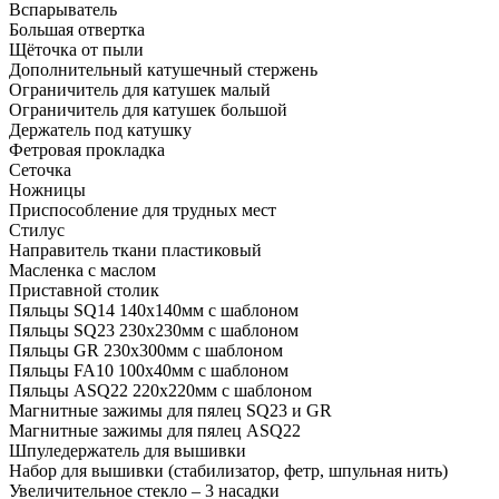
Вспарыватель
Большая отвертка
Щёточка от пыли
Дополнительный катушечный стержень
Ограничитель для катушек малый
Ограничитель для катушек большой
Держатель под катушку
Фетровая прокладка
Сеточка
Ножницы
Приспособление для трудных мест
Стилус
Направитель ткани пластиковый
Масленка с маслом
Приставной столик
Пяльцы SQ14 140x140мм с шаблоном
Пяльцы SQ23 230x230мм с шаблоном
Пяльцы GR 230x300мм с шаблоном
Пяльцы FA10 100x40мм с шаблоном
Пяльцы ASQ22 220x220мм с шаблоном
Магнитные зажимы для пялец SQ23 и GR
Магнитные зажимы для пялец ASQ22
Шпуледержатель для вышивки
Набор для вышивки (стабилизатор, фетр, шпульная нить)
Увеличительное стекло – 3 насадки