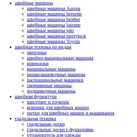
швейные машины
швейные машины Aurora
швейные машины bernette
швейные машины brother
швейные машины janome
швейные машины juki
швейные машины merrylock
швейные машины Toyota
швейная техника по видам
оверлоки
швейно-вышивальные машины
коверлоки
вышивальные машины
мешкозашивочные машины
распошивальные машинки
скорняжные машины
подшивочные машины
швейная фурнитура
квилтинг и пэчворк
коврики для швейных машин
нитки для швейных машин и вышивания
гладильная техника
гладильные доски
гладильные доски с функциями
отпариватель для одежды