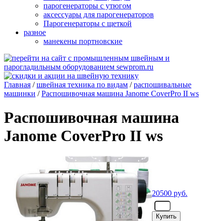
парогенераторы с утюгом
аксессуары для парогенераторов
Парогенераторы с щеткой
разное
манекены портновские
Главная
/
швейная техника по видам
/
распошивальные
машинки
/
Распошивочная машина Janome CoverPro II ws
Распошивочная машина
Janome CoverPro II ws
20500
руб.
- шт.