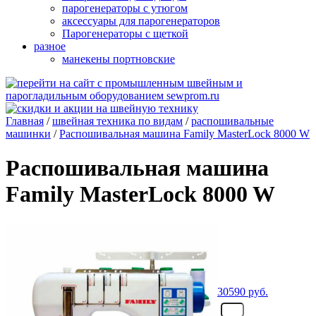
парогенераторы с утюгом
аксессуары для парогенераторов
Парогенераторы с щеткой
разное
манекены портновские
Главная
/
швейная техника по видам
/
распошивальные
машинки
/
Распошивальная машина Family MasterLock 8000 W
Распошивальная машина
Family MasterLock 8000 W
30590
руб.
- шт.