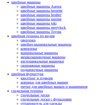
швейные машины
швейные машины Aurora
швейные машины bernette
швейные машины brother
швейные машины janome
швейные машины juki
швейные машины merrylock
швейные машины Toyota
швейная техника по видам
оверлоки
швейно-вышивальные машины
коверлоки
вышивальные машины
мешкозашивочные машины
распошивальные машинки
скорняжные машины
подшивочные машины
швейная фурнитура
квилтинг и пэчворк
коврики для швейных машин
нитки для швейных машин и вышивания
гладильная техника
гладильные доски
гладильные доски с функциями
отпариватель для одежды