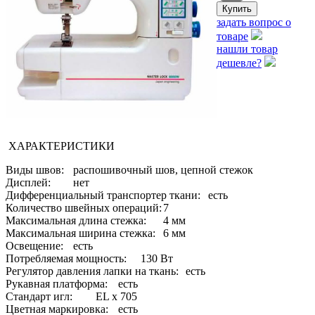
задать вопрос о
товаре
нашли товар
дешевле?
ХАРАКТЕРИСТИКИ
Виды швов:
распошивочный шов, цепной стежок
Дисплей:
нет
Дифференциальный транспортер ткани:
есть
Количество швейных операций:
7
Максимальная длина стежка:
4 мм
Максимальная ширина стежка:
6 мм
Освещение:
есть
Потребляемая мощность:
130 Вт
Регулятор давления лапки на ткань:
есть
Рукавная платформа:
есть
Стандарт игл:
EL x 705
Цветная маркировка:
есть