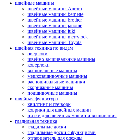
швейные машины
швейные машины Aurora
швейные машины bernette
швейные машины brother
швейные машины janome
швейные машины juki
швейные машины merrylock
швейные машины Toyota
швейная техника по видам
оверлоки
швейно-вышивальные машины
коверлоки
вышивальные машины
мешкозашивочные машины
распошивальные машинки
скорняжные машины
подшивочные машины
швейная фурнитура
квилтинг и пэчворк
коврики для швейных машин
нитки для швейных машин и вышивания
гладильная техника
гладильные доски
гладильные доски с функциями
отпариватель для одежды