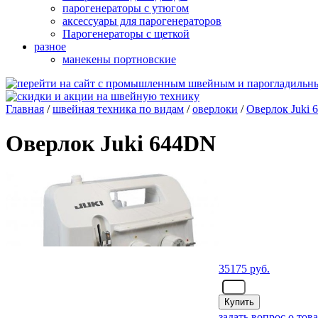
парогенераторы с утюгом
аксессуары для парогенераторов
Парогенераторы с щеткой
разное
манекены портновские
Главная
/
швейная техника по видам
/
оверлоки
/
Оверлок Juki
Оверлок Juki 644DN
35175
руб.
- шт.
задать вопрос о тов