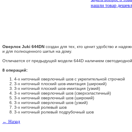
нашли товар дешевл
Оверлок Juki 644DN
создан для тех, кто ценит удобство и надеж
и для полноценного шитья на дому.
Отличается от предыдущей модели 644D наличием светодиодной
8 операций:
4-х ниточный оверлочный шов с укрепительной строчкой
3-х ниточный плоский шов-имитация (широкий)
3-х ниточный плоский шов-имитация (узкий)
3-х ниточный оверлочный шов (сверхэластичный)
3-х ниточный оверлочный шов (широкий)
3-х ниточный оверлочный шов (узкий)
3-х ниточный ролевый шов
3-х ниточный ролевый подрубочный шов
← Назад