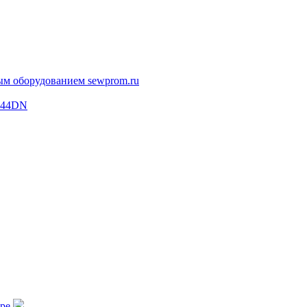
 644DN
аре