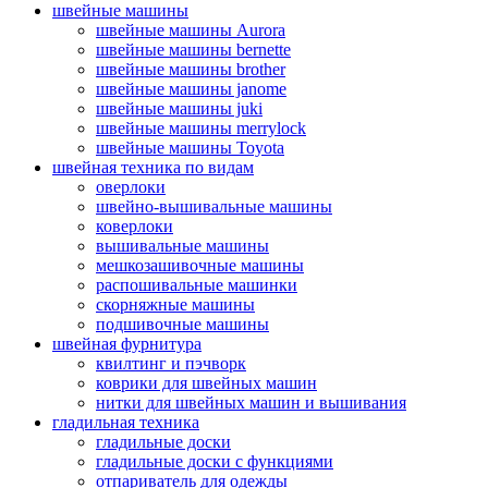
швейные машины
швейные машины Aurora
швейные машины bernette
швейные машины brother
швейные машины janome
швейные машины juki
швейные машины merrylock
швейные машины Toyota
швейная техника по видам
оверлоки
швейно-вышивальные машины
коверлоки
вышивальные машины
мешкозашивочные машины
распошивальные машинки
скорняжные машины
подшивочные машины
швейная фурнитура
квилтинг и пэчворк
коврики для швейных машин
нитки для швейных машин и вышивания
гладильная техника
гладильные доски
гладильные доски с функциями
отпариватель для одежды