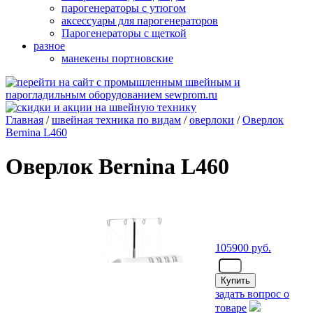
парогенераторы с утюгом
аксессуары для парогенераторов
Парогенераторы с щеткой
разное
манекены портновские
Главная
/
швейная техника по видам
/
оверлоки
/
Оверлок
Bernina L460
Оверлок Bernina L460
105900
руб.
- шт.
задать вопрос о
товаре