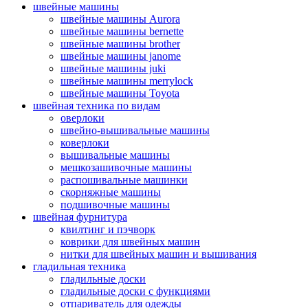
швейные машины
швейные машины Aurora
швейные машины bernette
швейные машины brother
швейные машины janome
швейные машины juki
швейные машины merrylock
швейные машины Toyota
швейная техника по видам
оверлоки
швейно-вышивальные машины
коверлоки
вышивальные машины
мешкозашивочные машины
распошивальные машинки
скорняжные машины
подшивочные машины
швейная фурнитура
квилтинг и пэчворк
коврики для швейных машин
нитки для швейных машин и вышивания
гладильная техника
гладильные доски
гладильные доски с функциями
отпариватель для одежды