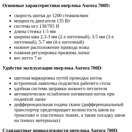
Основные характеристики оверлока Aurora 700D:
скорость шитья до 1200 стежков/мин
мощность двигателя 135 Вт
система игл 130/705 Н
длина стежка 1-5 мм
ширина шва 2,3-3 мм (2-х ниточный), 3-5 мм (3-х
ниточный), 5-7 мм (4-х ниточный)
нижнее расположение привода ножа
плавная регулировка прижима лапки
вес нетто 7 кг
Удобство эксплуатации оверлока Aurora 700D
:
цветная маркировка путей проводки ниток
встроенная лампочка подсветки рабочего стола
удобная система заправки нижнего петлителя
автоматическое ослабление натяжения ниток при
поднятой лапке
дифференциальная подача ткани (дифференциальный
транспортер предотвращает волнистость швов на
трикотаже и эластичных тканях, а также посадку швов
на тонких материалах)
Стандартные принадлежности оверлока Aurora 700D
: