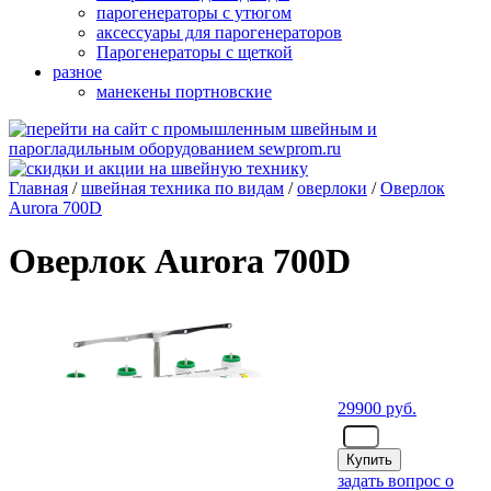
парогенераторы с утюгом
аксессуары для парогенераторов
Парогенераторы с щеткой
разное
манекены портновские
Главная
/
швейная техника по видам
/
оверлоки
/
Оверлок
Aurora 700D
Оверлок Aurora 700D
29900
руб.
- шт.
задать вопрос о