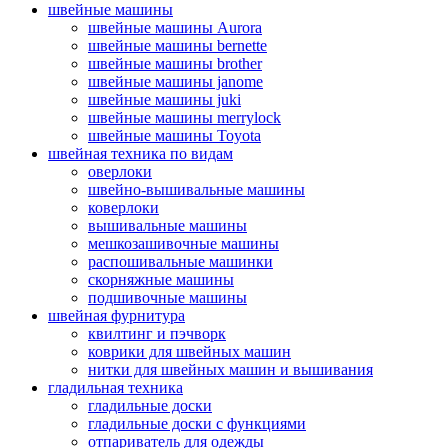
швейные машины
швейные машины Aurora
швейные машины bernette
швейные машины brother
швейные машины janome
швейные машины juki
швейные машины merrylock
швейные машины Toyota
швейная техника по видам
оверлоки
швейно-вышивальные машины
коверлоки
вышивальные машины
мешкозашивочные машины
распошивальные машинки
скорняжные машины
подшивочные машины
швейная фурнитура
квилтинг и пэчворк
коврики для швейных машин
нитки для швейных машин и вышивания
гладильная техника
гладильные доски
гладильные доски с функциями
отпариватель для одежды