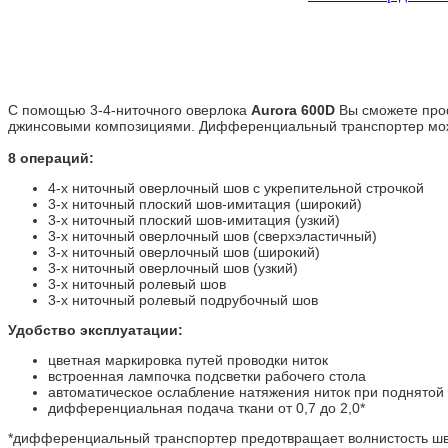
С помощью 3-4-ниточного оверлока
Aurora 600D
Вы сможете проф
джинсовыми композициями. Дифференциальный транспортер може
8 операций:
4-х ниточный оверлочный шов с укрепительной строчкой
3-х ниточный плоский шов-имитация (широкий)
3-х ниточный плоский шов-имитация (узкий)
3-х ниточный оверлочный шов (сверхэластичный)
3-х ниточный оверлочный шов (широкий)
3-х ниточный оверлочный шов (узкий)
3-х ниточный ролевый шов
3-х ниточный ролевый подрубочный шов
Удобство эксплуатации:
цветная маркировка путей проводки ниток
встроенная лампочка подсветки рабочего стола
автоматическое ослабление натяжения ниток при поднятой
дифференциальная подача ткани от 0,7 до 2,0*
*дифференциальный транспортер предотвращает волнистость швов