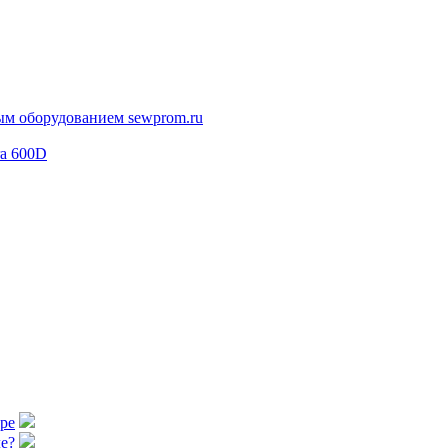
ra 600D
аре
е?