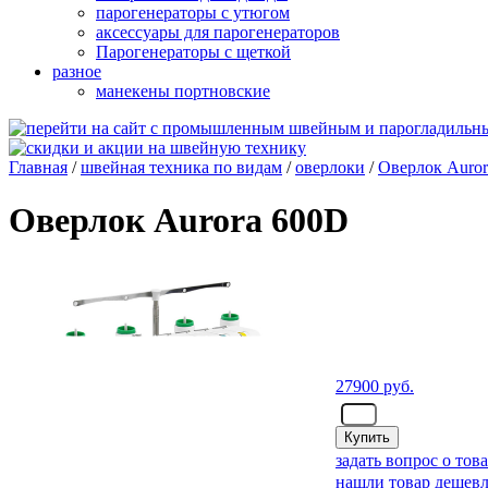
парогенераторы с утюгом
аксессуары для парогенераторов
Парогенераторы с щеткой
разное
манекены портновские
Главная
/
швейная техника по видам
/
оверлоки
/
Оверлок Auro
Оверлок Aurora 600D
27900
руб.
- шт.
задать вопрос о тов
нашли товар дешевл