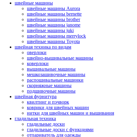
швейные машины
швейные машины Aurora
швейные машины bernette
швейные машины brother
швейные машины janome
швейные машины juki
швейные машины merrylock
швейные машины Toyota
швейная техника по видам
оверлоки
швейно-вышивальные машины
коверлоки
вышивальные машины
мешкозашивочные машины
распошивальные машинки
скорняжные машины
подшивочные машины
швейная фурнитура
квилтинг и пэчворк
коврики для швейных машин
нитки для швейных машин и вышивания
гладильная техника
гладильные доски
гладильные доски с функциями
отпариватель для одежды