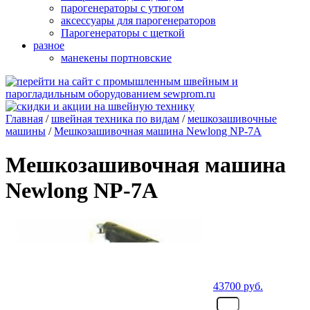
парогенераторы с утюгом
аксессуары для парогенераторов
Парогенераторы с щеткой
разное
манекены портновские
Главная
/
швейная техника по видам
/
мешкозашивочные
машины
/
Мешкозашивочная машина Newlong NP-7A
Мешкозашивочная машина
Newlong NP-7A
43700
руб.
- шт.