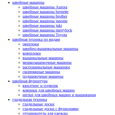
швейные машины
швейные машины Aurora
швейные машины bernette
швейные машины brother
швейные машины janome
швейные машины juki
швейные машины merrylock
швейные машины Toyota
швейная техника по видам
оверлоки
швейно-вышивальные машины
коверлоки
вышивальные машины
мешкозашивочные машины
распошивальные машинки
скорняжные машины
подшивочные машины
швейная фурнитура
квилтинг и пэчворк
коврики для швейных машин
нитки для швейных машин и вышивания
гладильная техника
гладильные доски
гладильные доски с функциями
отпариватель для одежды