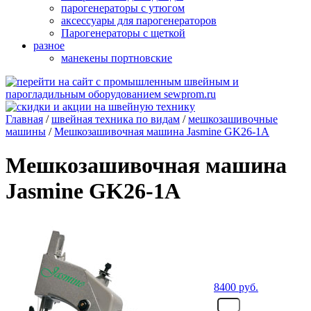
парогенераторы с утюгом
аксессуары для парогенераторов
Парогенераторы с щеткой
разное
манекены портновские
Главная
/
швейная техника по видам
/
мешкозашивочные
машины
/
Мешкозашивочная машина Jasmine GK26-1A
Мешкозашивочная машина
Jasmine GK26-1A
8400
руб.
- шт.