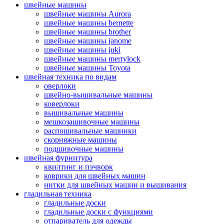
швейные машины
швейные машины Aurora
швейные машины bernette
швейные машины brother
швейные машины janome
швейные машины juki
швейные машины merrylock
швейные машины Toyota
швейная техника по видам
оверлоки
швейно-вышивальные машины
коверлоки
вышивальные машины
мешкозашивочные машины
распошивальные машинки
скорняжные машины
подшивочные машины
швейная фурнитура
квилтинг и пэчворк
коврики для швейных машин
нитки для швейных машин и вышивания
гладильная техника
гладильные доски
гладильные доски с функциями
отпариватель для одежды