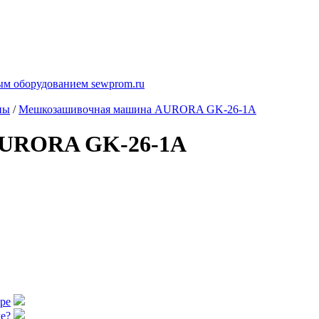
ны
/
Мешкозашивочная машина AURORA GK-26-1A
AURORA GK-26-1A
аре
е?