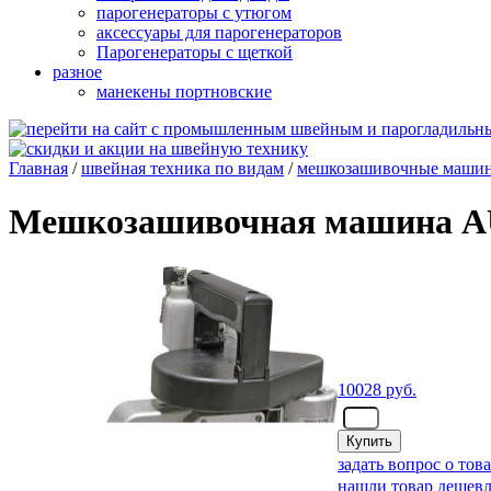
парогенераторы с утюгом
аксессуары для парогенераторов
Парогенераторы с щеткой
разное
манекены портновские
Главная
/
швейная техника по видам
/
мешкозашивочные маши
Мешкозашивочная машина 
10028
руб.
- шт.
задать вопрос о тов
нашли товар дешевл