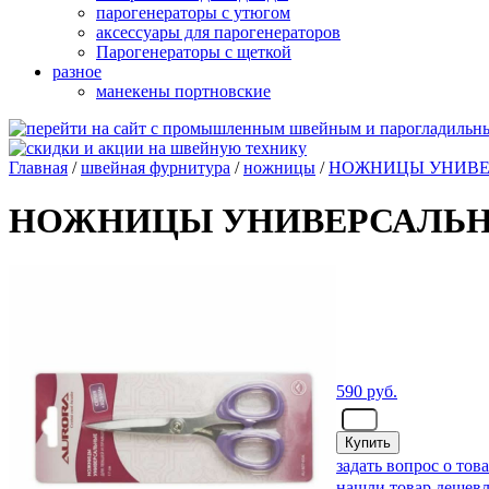
парогенераторы с утюгом
аксессуары для парогенераторов
Парогенераторы с щеткой
разное
манекены портновские
Главная
/
швейная фурнитура
/
ножницы
/
НОЖНИЦЫ УНИВЕР
НОЖНИЦЫ УНИВЕРСАЛЬНЫЕ
590
руб.
- шт.
задать вопрос о тов
нашли товар дешевл