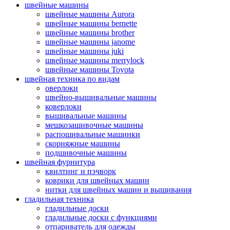
швейные машины
швейные машины Aurora
швейные машины bernette
швейные машины brother
швейные машины janome
швейные машины juki
швейные машины merrylock
швейные машины Toyota
швейная техника по видам
оверлоки
швейно-вышивальные машины
коверлоки
вышивальные машины
мешкозашивочные машины
распошивальные машинки
скорняжные машины
подшивочные машины
швейная фурнитура
квилтинг и пэчворк
коврики для швейных машин
нитки для швейных машин и вышивания
гладильная техника
гладильные доски
гладильные доски с функциями
отпариватель для одежды