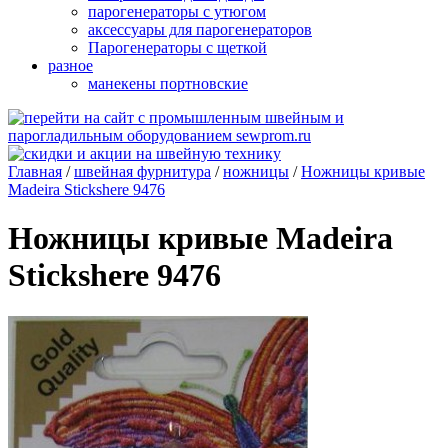
парогенераторы с утюгом
аксессуары для парогенераторов
Парогенераторы с щеткой
разное
манекены портновские
Главная
/
швейная фурнитура
/
ножницы
/
Ножницы кривые
Madeira Stickshere 9476
Ножницы кривые Madeira
Stickshere 9476