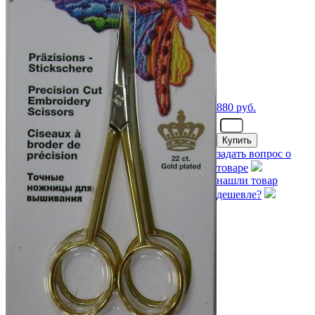
880
руб.
- шт.
задать вопрос о
товаре
нашли товар
дешевле?