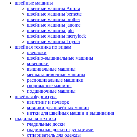
швейные машины
швейные машины Aurora
швейные машины bernette
швейные машины brother
швейные машины janome
швейные машины juki
швейные машины merrylock
швейные машины Toyota
швейная техника по видам
оверлоки
швейно-вышивальные машины
коверлоки
вышивальные машины
мешкозашивочные машины
распошивальные машинки
скорняжные машины
подшивочные машины
швейная фурнитура
квилтинг и пэчворк
коврики для швейных машин
нитки для швейных машин и вышивания
гладильная техника
гладильные доски
гладильные доски с функциями
отпариватель для одежды