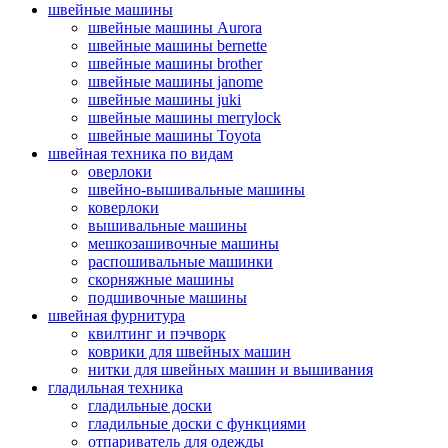
швейные машины
швейные машины Aurora
швейные машины bernette
швейные машины brother
швейные машины janome
швейные машины juki
швейные машины merrylock
швейные машины Toyota
швейная техника по видам
оверлоки
швейно-вышивальные машины
коверлоки
вышивальные машины
мешкозашивочные машины
распошивальные машинки
скорняжные машины
подшивочные машины
швейная фурнитура
квилтинг и пэчворк
коврики для швейных машин
нитки для швейных машин и вышивания
гладильная техника
гладильные доски
гладильные доски с функциями
отпариватель для одежды