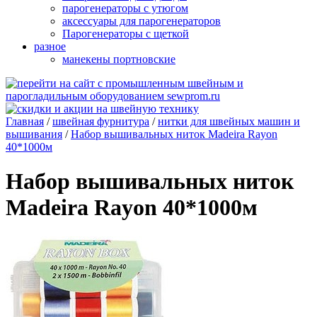
парогенераторы с утюгом
аксессуары для парогенераторов
Парогенераторы с щеткой
разное
манекены портновские
Главная
/
швейная фурнитура
/
нитки для швейных машин и
вышивания
/
Набор вышивальных ниток Madeira Rayon
40*1000м
Набор вышивальных ниток
Madeira Rayon 40*1000м