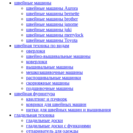
швейные машины
швейные машины Aurora
швейные машины bernette
швейные машины brother
швейные машины janome
швейные машины juki
швейные машины merrylock
швейные машины Toyota
швейная техника по видам
оверлоки
швейно-вышивальные машины
коверлоки
вышивальные машины
мешкозашивочные машины
распошивальные машинки
скорняжные машины
подшивочные машины
швейная фурнитура
квилтинг и пэчворк
коврики для швейных машин
нитки для швейных машин и вышивания
гладильная техника
гладильные доски
гладильные доски с функциями
отпариватель для одежды