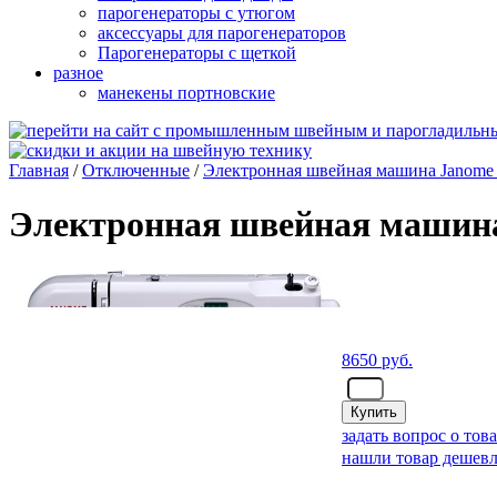
парогенераторы с утюгом
аксессуары для парогенераторов
Парогенераторы с щеткой
разное
манекены портновские
Главная
/
Отключенные
/
Электронная швейная машина Janome 
Электронная швейная машина
8650
руб.
- шт.
задать вопрос о тов
нашли товар дешевл