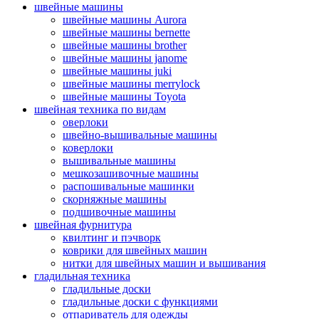
швейные машины
швейные машины Aurora
швейные машины bernette
швейные машины brother
швейные машины janome
швейные машины juki
швейные машины merrylock
швейные машины Toyota
швейная техника по видам
оверлоки
швейно-вышивальные машины
коверлоки
вышивальные машины
мешкозашивочные машины
распошивальные машинки
скорняжные машины
подшивочные машины
швейная фурнитура
квилтинг и пэчворк
коврики для швейных машин
нитки для швейных машин и вышивания
гладильная техника
гладильные доски
гладильные доски с функциями
отпариватель для одежды