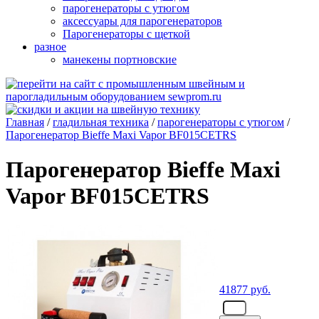
парогенераторы с утюгом
аксессуары для парогенераторов
Парогенераторы с щеткой
разное
манекены портновские
Главная
/
гладильная техника
/
парогенераторы с утюгом
/
Парогенератор Bieffe Maxi Vapor BF015CETRS
Парогенератор Bieffe Maxi
Vapor BF015CETRS
41877
руб.
- шт.