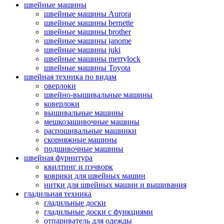
швейные машины
швейные машины Aurora
швейные машины bernette
швейные машины brother
швейные машины janome
швейные машины juki
швейные машины merrylock
швейные машины Toyota
швейная техника по видам
оверлоки
швейно-вышивальные машины
коверлоки
вышивальные машины
мешкозашивочные машины
распошивальные машинки
скорняжные машины
подшивочные машины
швейная фурнитура
квилтинг и пэчворк
коврики для швейных машин
нитки для швейных машин и вышивания
гладильная техника
гладильные доски
гладильные доски с функциями
отпариватель для одежды