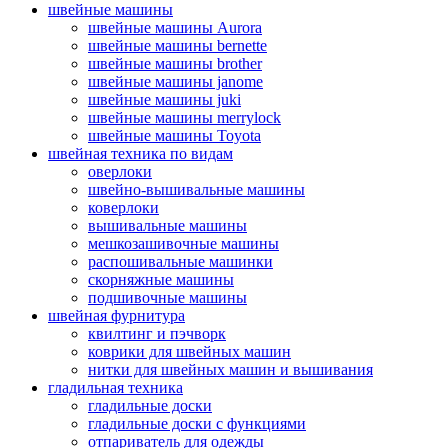
швейные машины
швейные машины Aurora
швейные машины bernette
швейные машины brother
швейные машины janome
швейные машины juki
швейные машины merrylock
швейные машины Toyota
швейная техника по видам
оверлоки
швейно-вышивальные машины
коверлоки
вышивальные машины
мешкозашивочные машины
распошивальные машинки
скорняжные машины
подшивочные машины
швейная фурнитура
квилтинг и пэчворк
коврики для швейных машин
нитки для швейных машин и вышивания
гладильная техника
гладильные доски
гладильные доски с функциями
отпариватель для одежды