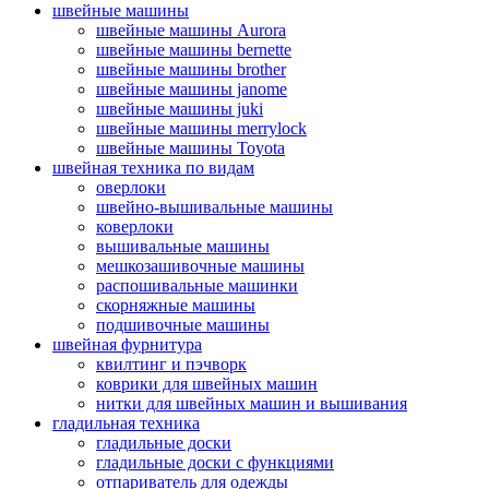
швейные машины
швейные машины Aurora
швейные машины bernette
швейные машины brother
швейные машины janome
швейные машины juki
швейные машины merrylock
швейные машины Toyota
швейная техника по видам
оверлоки
швейно-вышивальные машины
коверлоки
вышивальные машины
мешкозашивочные машины
распошивальные машинки
скорняжные машины
подшивочные машины
швейная фурнитура
квилтинг и пэчворк
коврики для швейных машин
нитки для швейных машин и вышивания
гладильная техника
гладильные доски
гладильные доски с функциями
отпариватель для одежды