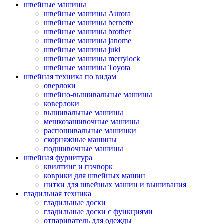
швейные машины
швейные машины Aurora
швейные машины bernette
швейные машины brother
швейные машины janome
швейные машины juki
швейные машины merrylock
швейные машины Toyota
швейная техника по видам
оверлоки
швейно-вышивальные машины
коверлоки
вышивальные машины
мешкозашивочные машины
распошивальные машинки
скорняжные машины
подшивочные машины
швейная фурнитура
квилтинг и пэчворк
коврики для швейных машин
нитки для швейных машин и вышивания
гладильная техника
гладильные доски
гладильные доски с функциями
отпариватель для одежды