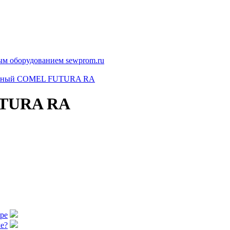
льный COMEL FUTURA RA
UTURA RA
аре
е?