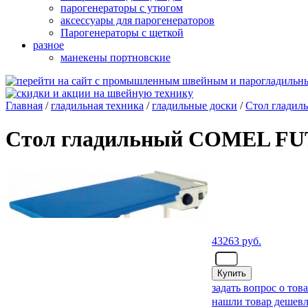
парогенераторы с утюгом
аксессуары для парогенераторов
Парогенераторы с щеткой
разное
манекены портновские
Главная
/
гладильная техника
/
гладильные доски
/
Стол глади
Стол гладильный COMEL F
43263
руб.
- шт.
задать вопрос о тов
нашли товар дешевл