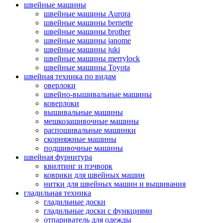
швейные машины
швейные машины Aurora
швейные машины bernette
швейные машины brother
швейные машины janome
швейные машины juki
швейные машины merrylock
швейные машины Toyota
швейная техника по видам
оверлоки
швейно-вышивальные машины
коверлоки
вышивальные машины
мешкозашивочные машины
распошивальные машинки
скорняжные машины
подшивочные машины
швейная фурнитура
квилтинг и пэчворк
коврики для швейных машин
нитки для швейных машин и вышивания
гладильная техника
гладильные доски
гладильные доски с функциями
отпариватель для одежды