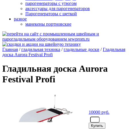
парогенераторы с утюгом
аксессуары для парогенераторов
Парогенераторы с щеткой
разное
манекены портновские
Главная
/
гладильная техника
/
гладильные доски
/
Гладильная
доска Aurora Festival Profi
Гладильная доска Aurora
Festival Profi
10000
руб.
- шт.