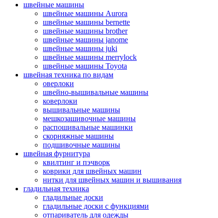
швейные машины
швейные машины Aurora
швейные машины bernette
швейные машины brother
швейные машины janome
швейные машины juki
швейные машины merrylock
швейные машины Toyota
швейная техника по видам
оверлоки
швейно-вышивальные машины
коверлоки
вышивальные машины
мешкозашивочные машины
распошивальные машинки
скорняжные машины
подшивочные машины
швейная фурнитура
квилтинг и пэчворк
коврики для швейных машин
нитки для швейных машин и вышивания
гладильная техника
гладильные доски
гладильные доски с функциями
отпариватель для одежды